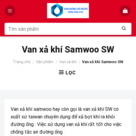
Skip
to
content
Tìm
kiếm:
Van xả khí Samwoo SW
Trang chủ
/
Sản phẩm
/
Van xả khí
/
Van xả khí Samwoo SW
LỌC
Van xả khí samwoo hay còn gọi là van xả khí SW có
xuất xứ taiwan chuyên dụng để xả bọt khí ra khỏi
đường ống . Việc sử dụng van xả khí rất tốt cho việc
chống tắc air đường ống .