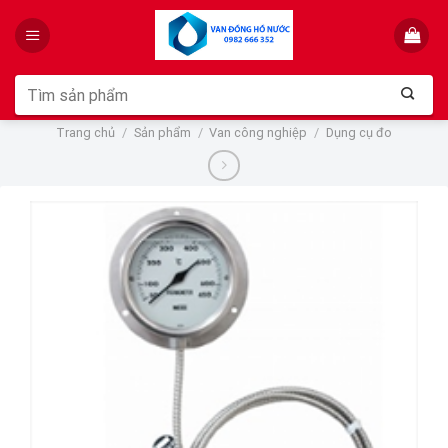
Skip
to
content
Tìm
kiếm:
Trang chủ
/
Sản phẩm
/
Van công nghiệp
/
Dụng cụ đo