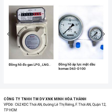
Đồng hồ áp lực mặt dầu
Đồng hồ đo gas LPG , LNG..
komax D63-D100
CÔNG TY TNHH TM DV XNK MINH HÒA THÀNH
VPDĐ : C62 KDC Thới AN, Đường Lê Thị Riêng, F. Thới AN, Quận 12,
TP HCM