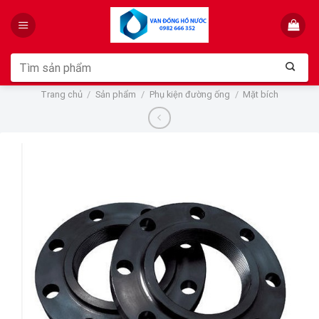
Skip
to
content
Tìm
kiếm:
Trang chủ
/
Sản phẩm
/
Phụ kiện đường ống
/
Mặt bích