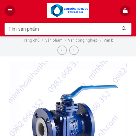
Skip
to
content
Tìm
kiếm:
Trang chủ
/
Sản phẩm
/
Van công nghiệp
/
Van bi