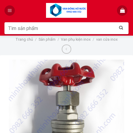
Skip
to
content
Tìm
kiếm:
Trang chủ
/
Sản phẩm
/
Van phụ kiện inox
/
van cửa inox