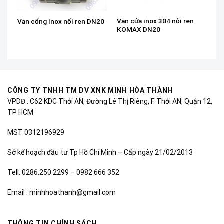
Van cửa inox 304 nối ren
Van cổng inox nối ren DN20
KOMAX DN20
CÔNG TY TNHH TM DV XNK MINH HÒA THÀNH
VPDĐ : C62 KDC Thới AN, Đường Lê Thị Riêng, F. Thới AN, Quận 12,
TP HCM
MST 0312196929
Sở kế hoạch đầu tư Tp Hồ Chí Minh – Cấp ngày 21/02/2013
Tell: 0286.250 2299 – 0982 666 352
Email : minhhoathanh@gmail.com
THÔNG TIN CHÍNH SÁCH