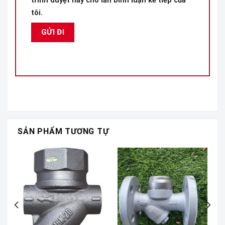
trình duyệt này cho lần bình luận kế tiếp của
tôi.
SẢN PHẨM TƯƠNG TỰ