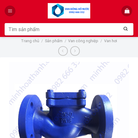
Skip
to
content
Tìm
kiếm:
Trang chủ
/
Sản phẩm
/
Van công nghiệp
/
Van hơi