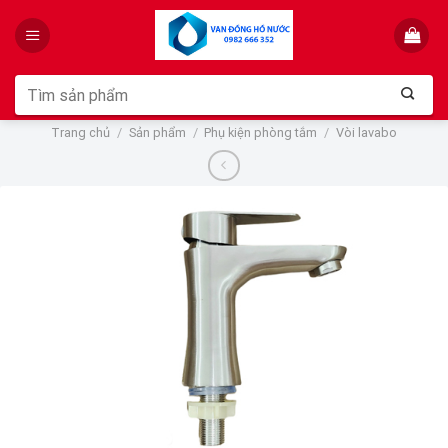
Skip
to
content
Tìm
kiếm:
Trang chủ
/
Sản phẩm
/
Phụ kiện phòng tắm
/
Vòi lavabo