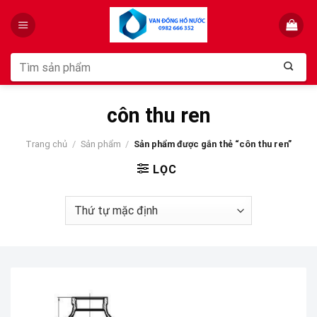
Skip
to
content
Tìm
kiếm:
côn thu ren
Trang chủ
/
Sản phẩm
/
Sản phẩm được gắn thẻ “côn thu ren”
LỌC