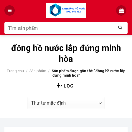
Skip
to
content
Tìm
kiếm:
đồng hồ nước lắp đứng minh
hòa
Trang chủ
/
Sản phẩm
/
Sản phẩm được gắn thẻ “đồng hồ nước lắp
đứng minh hòa”
LỌC