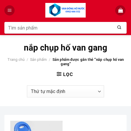
Skip
to
content
Tìm
kiếm:
nắp chụp hố van gang
Trang chủ
/
Sản phẩm
/
Sản phẩm được gắn thẻ “nắp chụp hố van
gang”
LỌC