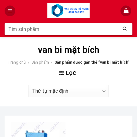
Skip
to
content
Tìm
kiếm:
van bi mặt bích
Trang chủ
/
Sản phẩm
/
Sản phẩm được gắn thẻ “van bi mặt bích”
LỌC