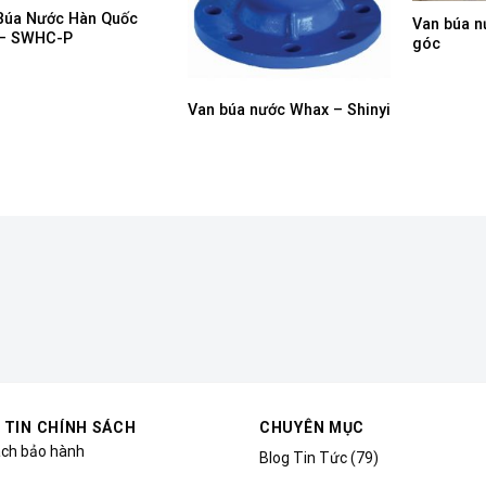
Búa Nước Hàn Quốc
Van búa n
– SWHC-P
góc
Van búa nước Whax – Shinyi
 TIN CHÍNH SÁCH
CHUYÊN MỤC
ách bảo hành
Blog Tin Tức
(79)