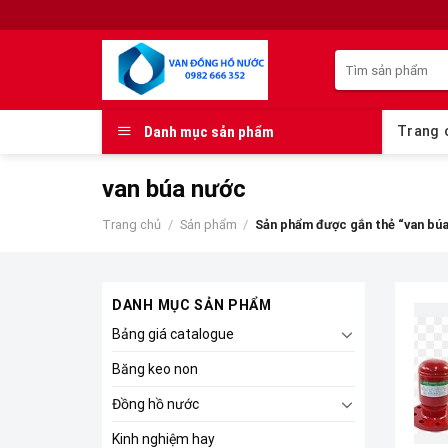
Skip
to
Tìm
content
kiếm:
Danh mục sản phẩm
Trang 
van búa nước
Trang chủ
/
Sản phẩm
/
Sản phẩm được gắn thẻ “van bú
DANH MỤC SẢN PHẨM
Bảng giá catalogue
Băng keo non
Đồng hồ nước
Kinh nghiệm hay