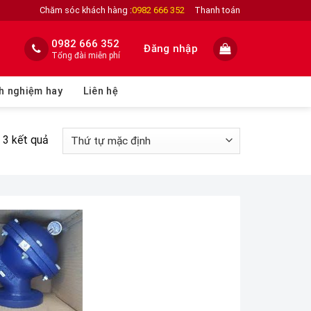
Chăm sóc khách hàng :
0982 666 352
Thanh toán
0982 666 352
Đăng nhập
Tổng đài miễn phí
h nghiệm hay
Liên hệ
ả 3 kết quả