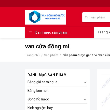
Skip
to
Tìm
content
kiếm:
Danh mục sản phẩm
Trang 
van cửa đồng mi
Trang chủ
/
Sản phẩm
/
Sản phẩm được gắn thẻ “van cửa
DANH MỤC SẢN PHẨM
Bảng giá catalogue
Băng keo non
Đồng hồ nước
Kinh nghiệm hay