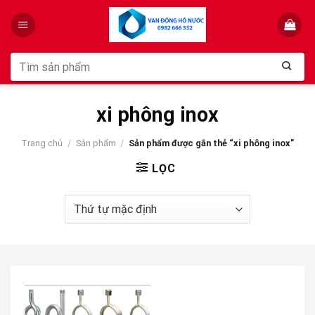
Skip
to
content
Tìm
kiếm:
xi phông inox
Trang chủ
/
Sản phẩm
/
Sản phẩm được gắn thẻ “xi phông inox”
LỌC