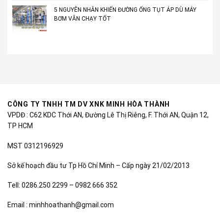
5 NGUYÊN NHÂN KHIẾN ĐƯỜNG ỐNG TỤT ÁP DÙ MÁY
BƠM VẪN CHẠY TỐT
CÔNG TY TNHH TM DV XNK MINH HÒA THÀNH
VPDĐ : C62 KDC Thới AN, Đường Lê Thị Riêng, F. Thới AN, Quận 12,
TP HCM
MST 0312196929
Sở kế hoạch đầu tư Tp Hồ Chí Minh – Cấp ngày 21/02/2013
Tell: 0286.250 2299 – 0982 666 352
Email : minhhoathanh@gmail.com