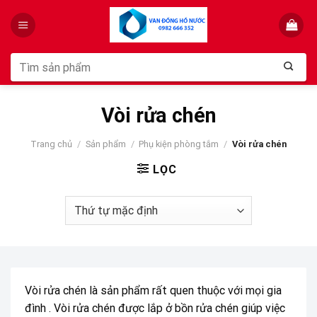
Skip
to
content
Tìm
kiếm:
Vòi rửa chén
Trang chủ
/
Sản phẩm
/
Phụ kiện phòng tắm
/
Vòi rửa chén
LỌC
Vòi rửa chén là sản phẩm rất quen thuộc với mọi gia
đình . Vòi rửa chén được lắp ở bồn rửa chén giúp việc