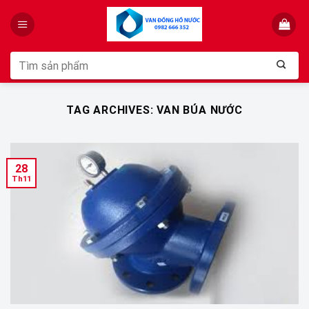
Skip
to
content
Tìm
kiếm:
TAG ARCHIVES:
VAN BÚA NƯỚC
28
Th11