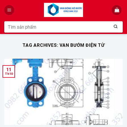
Skip
to
content
Tìm
kiếm:
TAG ARCHIVES:
VAN BƯỚM ĐIỆN TỪ
11
Th10