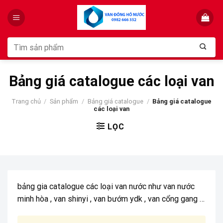
Skip
to
content
Tìm
kiếm:
Bảng giá catalogue các loại van
Trang chủ
/
Sản phẩm
/
Bảng giá catalogue
/
Bảng giá catalogue
các loại van
LỌC
bảng gia catalogue các loại van nước như van nước
minh hòa , van shinyi , van bướm ydk , van cổng gang …