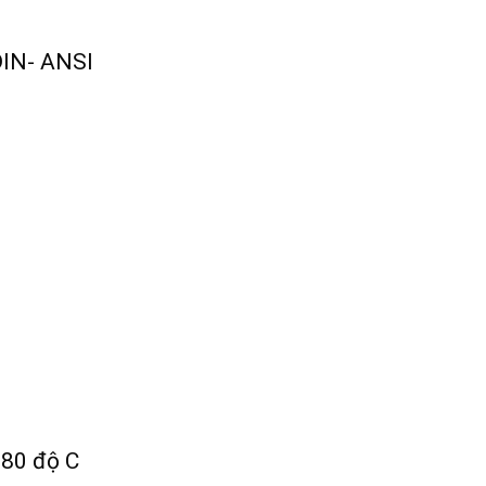
DIN- ANSI
– 80 độ C