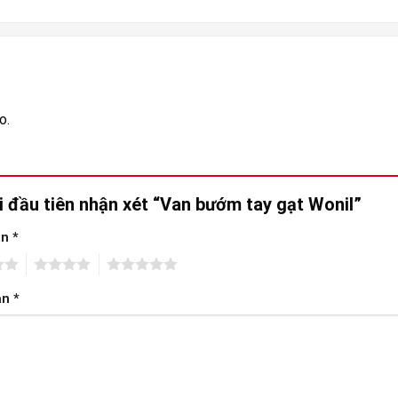
o.
i đầu tiên nhận xét “Van bướm tay gạt Wonil”
ạn
*
4
5
ạn
*