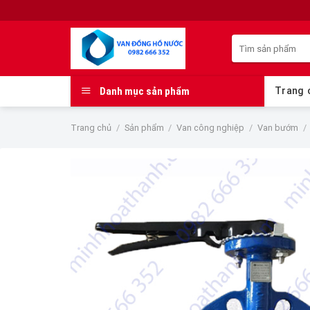
Skip
to
Tìm
content
kiếm:
Danh mục sản phẩm
Trang 
Trang chủ
/
Sản phẩm
/
Van công nghiệp
/
Van bướm
/