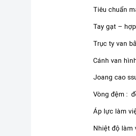
Tiêu chuẩn mặ
Tay gạt – hợ
Trục ty van b
Cánh van hìn
Joang cao ss
Vòng đệm : đ
Áp lực làm vi
Nhiệt độ làm 