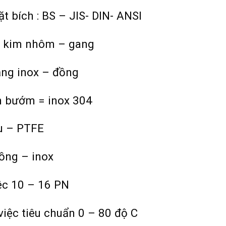
t bích : BS – JIS- DIN- ANSI
p kim nhôm – gang
ằng inox – đồng
h bướm = inox 304
u – PTFE
ồng – inox
ệc 10 – 16 PN
việc tiêu chuẩn 0 – 80 độ C