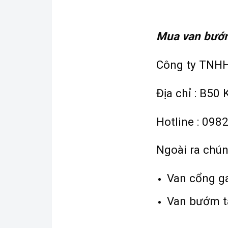
Mua van bướm
Công ty TNH
Địa chỉ : B5
Hotline : 09
Ngoài ra chú
Van cổng ga
Van bướm t