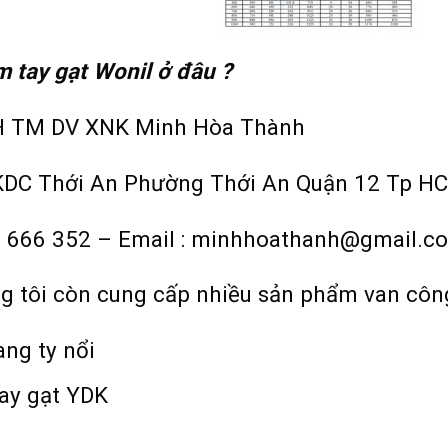
 tay gạt Wonil ở đâu ?
H TM DV XNK Minh Hòa Thành
0 KDC Thới An Phường Thới An Quận 12 Tp 
82 666 352 – Email : minhhoathanh@gmail.
ng tôi còn cung cấp nhiều sản phẩm van cô
ng ty nổi
ay gạt YDK