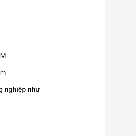
HCM
com
ng nghiệp như