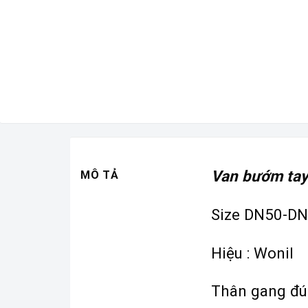
Van bướm tay
MÔ TẢ
Size DN50-D
Hiệu : Wonil
Thân gang đú