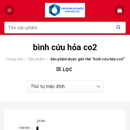
Skip
to
content
Tìm
kiếm:
bình cứu hỏa co2
Trang chủ
/
Sản phẩm
/
Sản phẩm được gắn thẻ “bình cứu hỏa co2”
LỌC