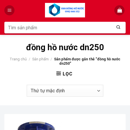
Skip
to
content
Tìm
kiếm:
đồng hồ nước dn250
Trang chủ
/
Sản phẩm
/
Sản phẩm được gắn thẻ “đồng hồ nước
dn250”
LỌC