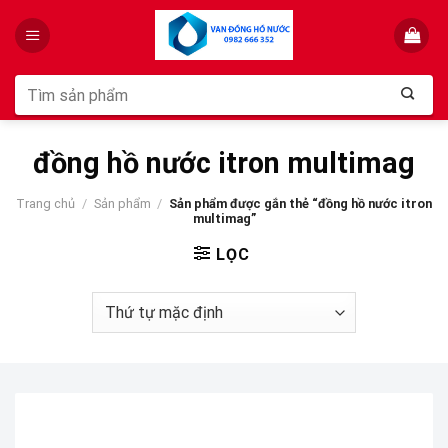
Skip
to
content
Tìm
kiếm:
đồng hồ nước itron multimag
Trang chủ
/
Sản phẩm
/
Sản phẩm được gắn thẻ “đồng hồ nước itron
multimag”
LỌC