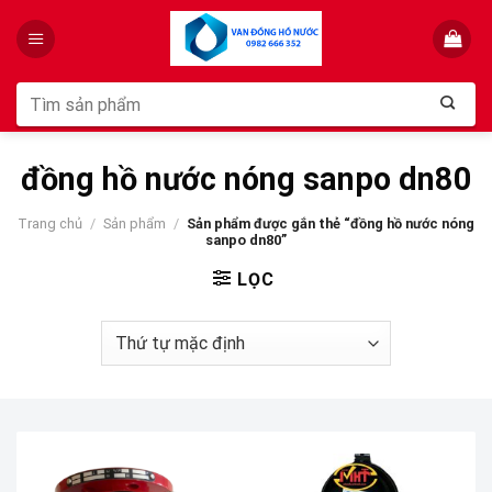
Skip
to
content
Tìm
kiếm:
đồng hồ nước nóng sanpo dn80
Trang chủ
/
Sản phẩm
/
Sản phẩm được gắn thẻ “đồng hồ nước nóng
sanpo dn80”
LỌC