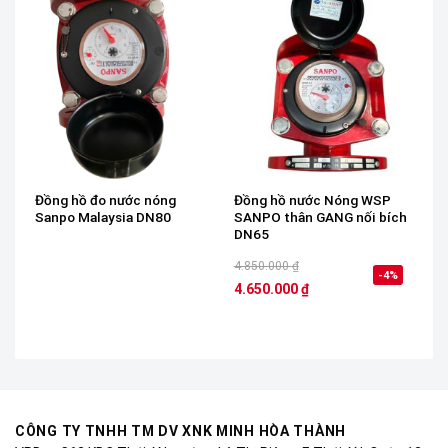
Đồng hồ đo nước nóng
Đồng hồ nước Nóng WSP
Sanpo Malaysia DN80
SANPO thân GANG nối bích
DN65
4.850.000
₫
-4%
4.650.000
₫
CÔNG TY TNHH TM DV XNK MINH HÒA THÀNH