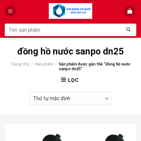
Skip
to
content
Tìm
kiếm:
đồng hồ nước sanpo dn25
Trang chủ
/
Sản phẩm
/
Sản phẩm được gắn thẻ “đồng hồ nước
sanpo dn25”
LỌC