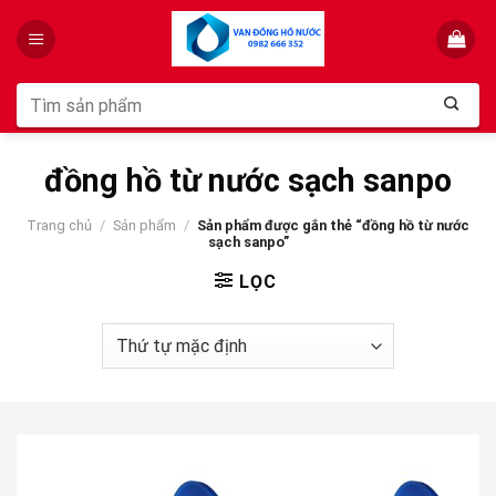
Skip
to
content
Tìm
kiếm:
đồng hồ từ nước sạch sanpo
Trang chủ
/
Sản phẩm
/
Sản phẩm được gắn thẻ “đồng hồ từ nước
sạch sanpo”
LỌC