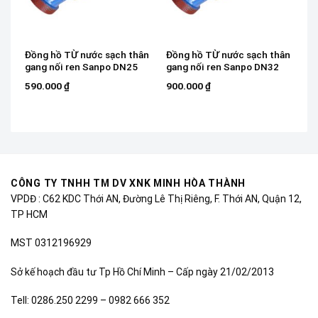
Đồng hồ TỪ nước sạch thân
Đồng hồ TỪ nước sạch thân
gang nối ren Sanpo DN25
gang nối ren Sanpo DN32
590.000
₫
900.000
₫
CÔNG TY TNHH TM DV XNK MINH HÒA THÀNH
VPDĐ : C62 KDC Thới AN, Đường Lê Thị Riêng, F. Thới AN, Quận 12,
TP HCM
MST 0312196929
Sở kế hoạch đầu tư Tp Hồ Chí Minh – Cấp ngày 21/02/2013
Tell: 0286.250 2299 – 0982 666 352