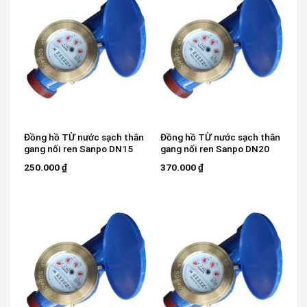
Đồng hồ TỪ nước sạch thân
Đồng hồ TỪ nước sạch thân
gang nối ren Sanpo DN15
gang nối ren Sanpo DN20
250.000
₫
370.000
₫