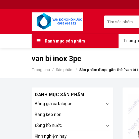
Skip
to
Tìm
content
kiếm:
Danh mục sản phẩm
Trang 
van bi inox 3pc
Trang chủ
/
Sản phẩm
/
Sản phẩm được gắn thẻ “van bi 
DANH MỤC SẢN PHẨM
Bảng giá catalogue
Băng keo non
Đồng hồ nước
Kinh nghiệm hay