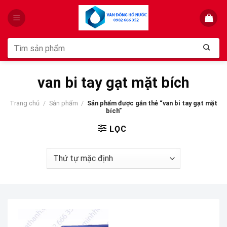
Skip
to
content
Tìm
kiếm:
van bi tay gạt mặt bích
Trang chủ
/
Sản phẩm
/
Sản phẩm được gắn thẻ “van bi tay gạt mặt
bích”
LỌC