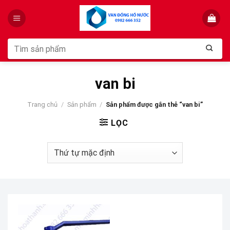
Skip
to
content
Tìm
kiếm:
van bi
Trang chủ
/
Sản phẩm
/
Sản phẩm được gắn thẻ “van bi”
LỌC