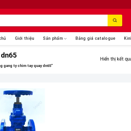
chủ
Giới thiệu
Sản phẩm
Bảng giá catalogue
Kin
y dn65
Hiển thị kết qu
g gang ty chìm tay quay dn65”