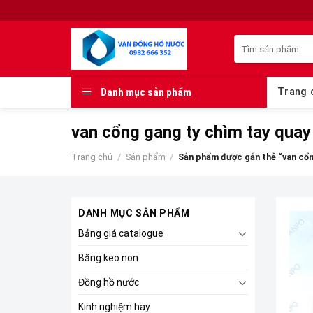
Skip
to
Tìm
content
kiếm:
Danh mục sản phẩm
Trang 
van cổng gang ty chìm tay qua
Trang chủ
/
Sản phẩm
/
Sản phẩm được gắn thẻ “van cổn
DANH MỤC SẢN PHẨM
Bảng giá catalogue
Băng keo non
Đồng hồ nước
Kinh nghiệm hay