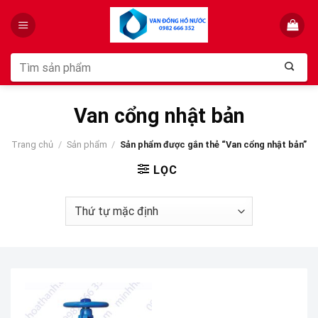
Skip
to
content
Tìm
kiếm:
Van cổng nhật bản
Trang chủ
/
Sản phẩm
/
Sản phẩm được gắn thẻ “Van cổng nhật bản”
LỌC