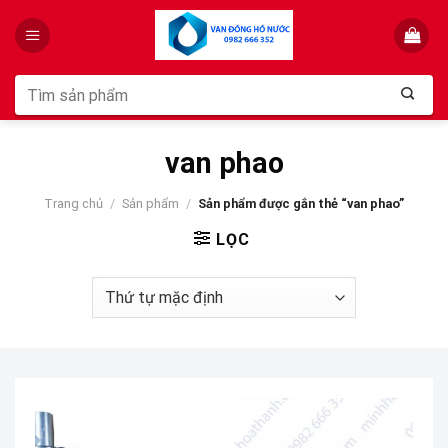
Skip
to
content
Tìm
kiếm:
van phao
Trang chủ
/
Sản phẩm
/
Sản phẩm được gắn thẻ “van phao”
LỌC