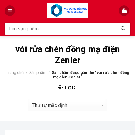
Skip
to
content
Tìm
kiếm:
vòi rửa chén đồng mạ điện
Zenler
Trang chủ
/
Sản phẩm
/
Sản phẩm được gắn thẻ “vòi rửa chén đồng
mạ điện Zenler”
LỌC