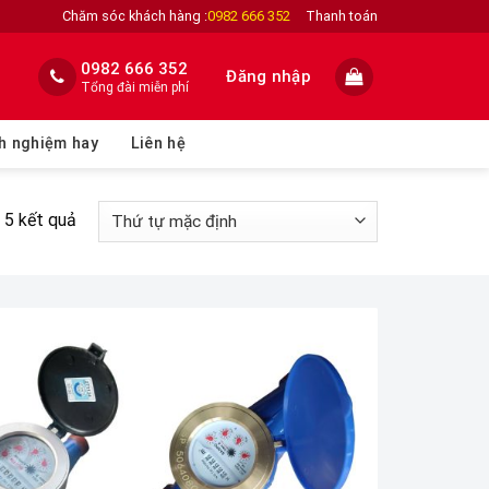
Chăm sóc khách hàng :
0982 666 352
Thanh toán
0982 666 352
Đăng nhập
Tổng đài miễn phí
h nghiệm hay
Liên hệ
ả 5 kết quả