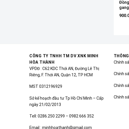
Đồng
gang
900.
CÔNG TY TNHH TM DV XNK MINH
THÔNG
HÒA THÀNH
Chính s
VPDĐ : C62 KDC Thới AN, Đường Lê Thị
Chính sá
Riêng, F. Thới AN, Quận 12, TP HCM
Chính s
MST 0312196929
Chính s
Sở kế hoạch đầu tư Tp Hồ Chí Minh – Cấp
ngày 21/02/2013
Tell: 0286.250 2299 – 0982 666 352
Email : minhhoathanh@gmail.com