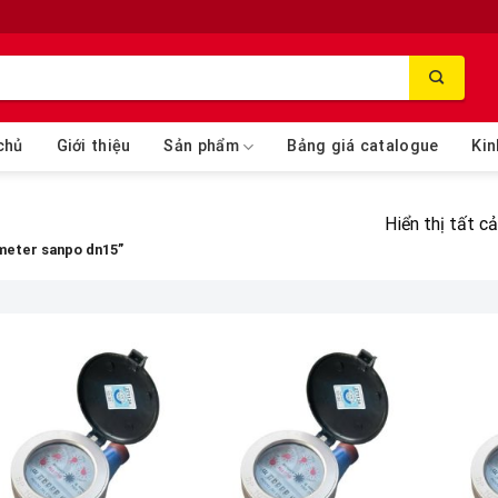
chủ
Giới thiệu
Sản phẩm
Bảng giá catalogue
Kin
Hiển thị tất c
meter sanpo dn15”