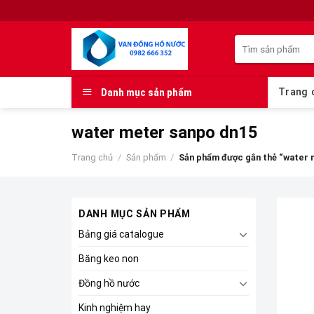
Skip
to
Tìm
content
kiếm:
Danh mục sản phẩm
Trang 
water meter sanpo dn15
Trang chủ
/
Sản phẩm
/
Sản phẩm được gắn thẻ “water 
DANH MỤC SẢN PHẨM
Bảng giá catalogue
Băng keo non
Đồng hồ nước
Kinh nghiệm hay