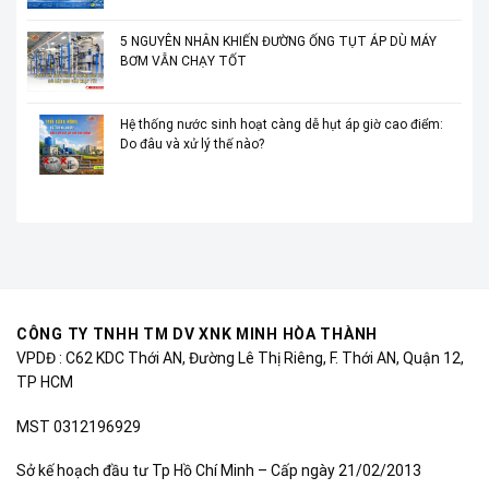
5 NGUYÊN NHÂN KHIẾN ĐƯỜNG ỐNG TỤT ÁP DÙ MÁY
BƠM VẪN CHẠY TỐT
Hệ thống nước sinh hoạt càng dễ hụt áp giờ cao điểm:
Do đâu và xử lý thế nào?
CÔNG TY TNHH TM DV XNK MINH HÒA THÀNH
VPDĐ : C62 KDC Thới AN, Đường Lê Thị Riêng, F. Thới AN, Quận 12,
TP HCM
MST 0312196929
Sở kế hoạch đầu tư Tp Hồ Chí Minh – Cấp ngày 21/02/2013