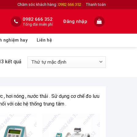
Chăm sóc khách hàng :
0982 666 352
Thanh toán
0982 666 352
Đăng nhập
Tổng đài miễn phí
h nghiệm hay
Liên hệ
13 kết quả
, hơi nóng , nước thải . Sử dụng cơ chế đo lưu
ối với các hệ thống trung tâm .