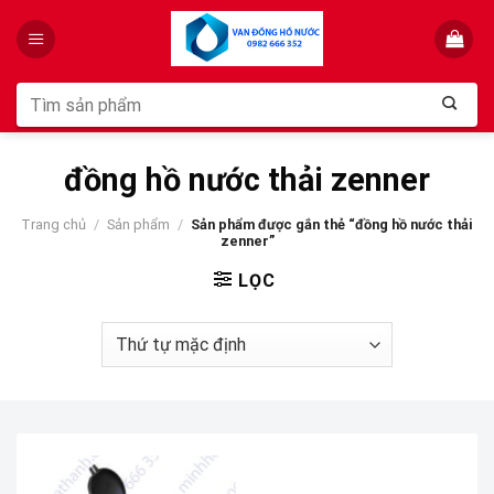
Skip
to
content
Tìm
kiếm:
đồng hồ nước thải zenner
Trang chủ
/
Sản phẩm
/
Sản phẩm được gắn thẻ “đồng hồ nước thải
zenner”
LỌC