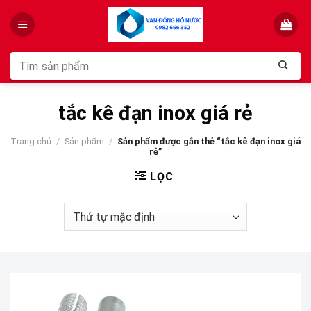
Skip
to
content
Tìm
kiếm:
tắc kê đạn inox giá rẻ
Trang chủ
/
Sản phẩm
/
Sản phẩm được gắn thẻ “tắc kê đạn inox giá
rẻ”
LỌC