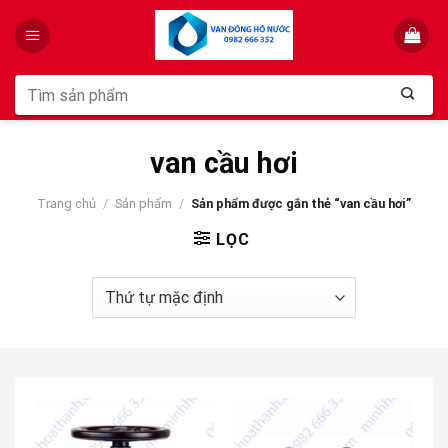
Skip
to
content
Tìm
kiếm:
van cầu hơi
Trang chủ
/
Sản phẩm
/
Sản phẩm được gắn thẻ “van cầu hơi”
LỌC