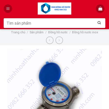
Skip
to
content
Tìm
kiếm:
Trang chủ
/
Sản phẩm
/
Đồng hồ nước
/
Đồng hồ nước inox