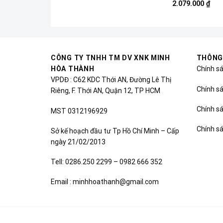
2.079.000
₫
CÔNG TY TNHH TM DV XNK MINH
THÔNG
HÒA THÀNH
Chính s
VPDĐ : C62 KDC Thới AN, Đường Lê Thị
Chính sá
Riêng, F. Thới AN, Quận 12, TP HCM
Chính s
MST 0312196929
Chính s
Sở kế hoạch đầu tư Tp Hồ Chí Minh – Cấp
ngày 21/02/2013
Tell: 0286.250 2299 – 0982 666 352
Email : minhhoathanh@gmail.com