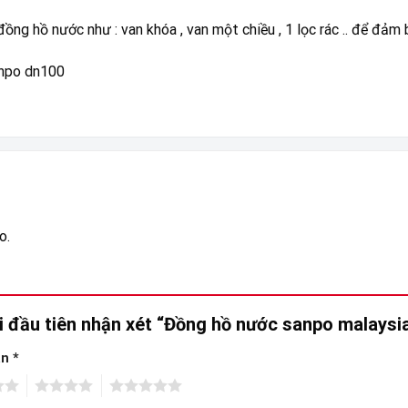
ồng hồ nước như : van khóa , van một chiều , 1 lọc rác .. để đả
npo dn100
o.
i đầu tiên nhận xét “Đồng hồ nước sanpo malays
ạn
*
4
5