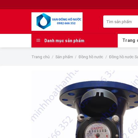
Skip
to
Tìm
content
kiếm:
Danh mục sản phẩm
Trang 
Trang chủ
/
Sản phẩm
/
Đồng hồ nước
/
Đồng hồ nước S