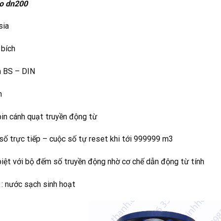
o dn200
sia
 bích
h BS – DIN
h
bin cánh quạt truyền động từ
 số trực tiếp – cuộc số tự reset khi tới 999999 m3
biệt với bộ đếm số truyền động nhờ cơ chế dẫn động từ tính
 : nước sạch sinh hoạt