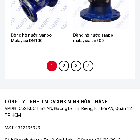
Đồng hồ nước Sanpo
Đồng hồ nước sanpo
Malaysia DN100
malaysia dn200
1
2
3
CÔNG TY TNHH TM DV XNK MINH HÒA THÀNH
VPDĐ : C62 KDC Thới AN, Đường Lê Thị Riêng, F. Thới AN, Quận 12,
TP HCM
MST 0312196929