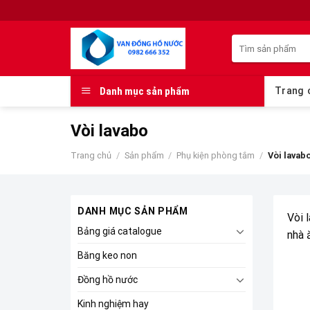
Skip
to
Tìm
content
kiếm:
Danh mục sản phẩm
Trang 
Vòi lavabo
Trang chủ
/
Sản phẩm
/
Phụ kiện phòng tắm
/
Vòi lavab
DANH MỤC SẢN PHẨM
Vòi 
Bảng giá catalogue
nhà ă
Băng keo non
Đồng hồ nước
Kinh nghiệm hay