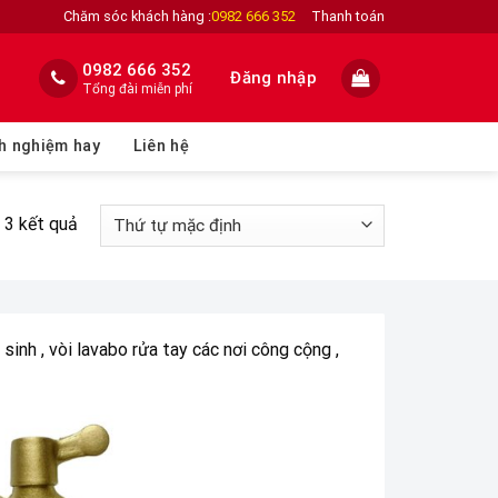
Chăm sóc khách hàng :
0982 666 352
Thanh toán
0982 666 352
Đăng nhập
Tổng đài miễn phí
h nghiệm hay
Liên hệ
ả 3 kết quả
inh , vòi lavabo rửa tay các nơi công cộng ,