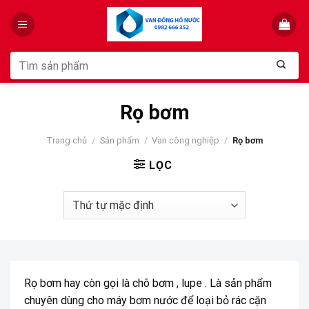
Skip
to
content
Tìm
kiếm:
Rọ bơm
Trang chủ
/
Sản phẩm
/
Van công nghiệp
/
Rọ bơm
LỌC
Rọ bơm hay còn gọi là chõ bơm , lupe . Là sản phẩm
chuyên dùng cho máy bơm nước để loại bỏ rác cặn