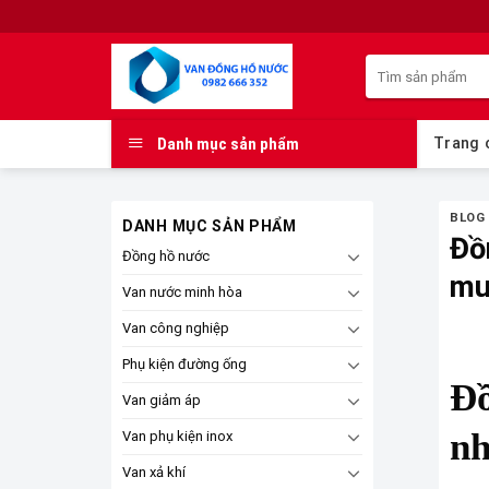
Skip
to
Tìm
content
kiếm:
Danh mục sản phẩm
Trang 
BLOG
DANH MỤC SẢN PHẨM
Đồ
Đồng hồ nước
mu
Van nước minh hòa
Van công nghiệp
Phụ kiện đường ống
Đồ
Van giảm áp
nh
Van phụ kiện inox
Van xả khí