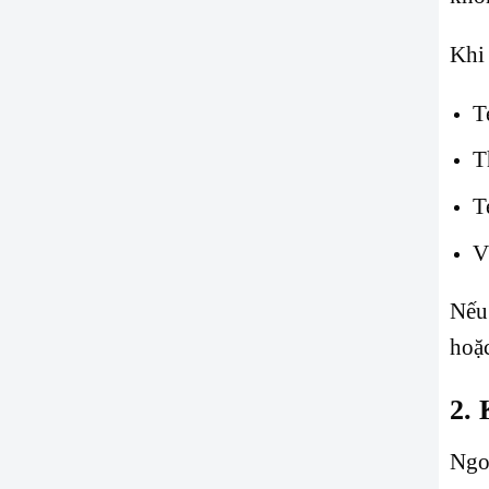
Khi 
T
T
T
V
Nếu 
hoặc
2. 
Ngo