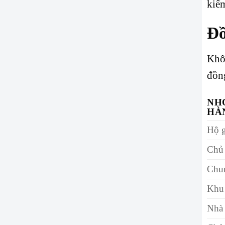
kiểm
Đồ
Khô
đồng
NH
HÀ
Hộ g
Chủ 
Chun
Khu 
Nhà