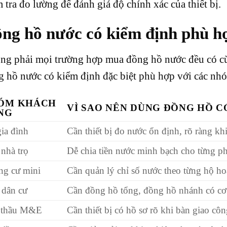
 tra đo lường để đánh giá độ chính xác của thiết bị.
ng hồ nước có kiểm định phù h
ng phải mọi trường hợp mua đồng hồ nước đều có cù
 hồ nước có kiểm định đặc biệt phù hợp với các nh
ÓM KHÁCH
VÌ SAO NÊN DÙNG ĐỒNG HỒ C
NG
ia đình
Cần thiết bị đo nước ổn định, rõ ràng kh
nhà trọ
Dễ chia tiền nước minh bạch cho từng p
g cư mini
Cần quản lý chỉ số nước theo từng hộ ho
dân cư
Cần đồng hồ tổng, đồng hồ nhánh có cơ 
 thầu M&E
Cần thiết bị có hồ sơ rõ khi bàn giao côn