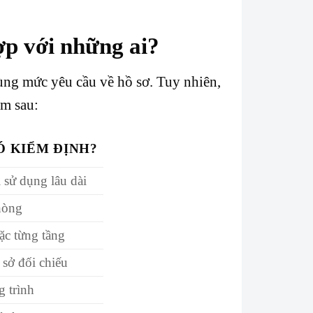
ợp với những ai?
ng mức yêu cầu về hồ sơ. Tuy nhiên,
óm sau:
Ó KIỂM ĐỊNH?
i sử dụng lâu dài
hòng
ặc từng tầng
sở đối chiếu
g trình