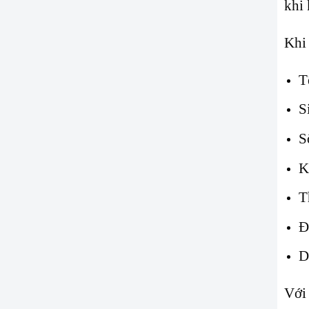
khi 
Khi 
T
S
S
K
T
Đ
D
Với 