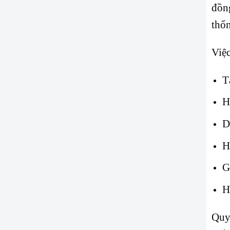
đồng
thốn
Việ
T
H
D
H
G
H
Quy 