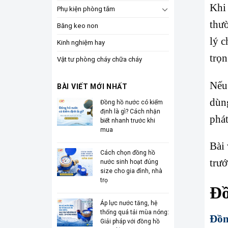
Khi 
Phụ kiện phòng tắm
thườ
Băng keo non
lý 
Kinh nghiệm hay
trọn
Vật tư phòng cháy chữa cháy
Nếu
BÀI VIẾT MỚI NHẤT
dùng
Đồng hồ nước có kiểm
định là gì? Cách nhận
phát
biết nhanh trước khi
mua
Bài 
Cách chọn đồng hồ
trướ
nước sinh hoạt đúng
size cho gia đình, nhà
trọ
Đồ
Áp lực nước tăng, hệ
thống quá tải mùa nóng:
Đồn
Giải pháp với đồng hồ