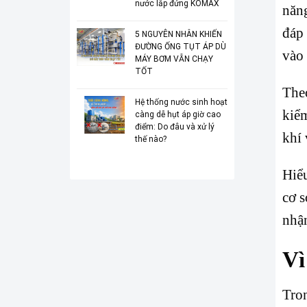
nước lắp đứng KOMAX
năn
đáp 
5 NGUYÊN NHÂN KHIẾN
ĐƯỜNG ỐNG TỤT ÁP DÙ
vào
MÁY BƠM VẪN CHẠY
TỐT
The
Hệ thống nước sinh hoạt
kiểm
càng dễ hụt áp giờ cao
điểm: Do đâu và xử lý
khí 
thế nào?
Hiểu
cơ s
nhận
Vì
Tron