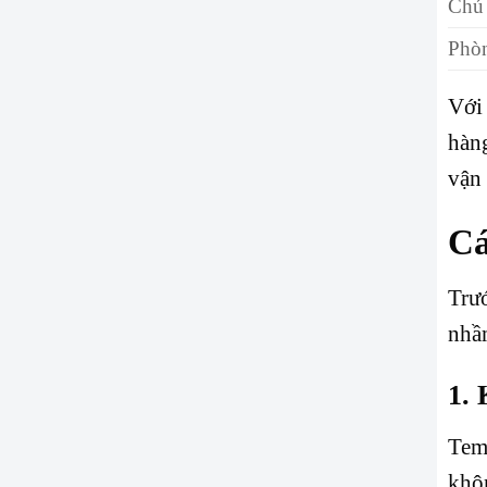
Chủ 
Phòn
Với
hàng
vận 
Cá
Trướ
nhầ
1. 
Tem 
khôn