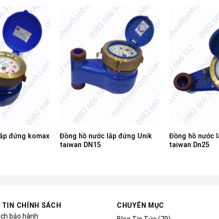
lắp đứng komax
Đồng hồ nước lắp đứng Unik
Đồng hồ nước l
taiwan DN15
taiwan Dn25
 TIN CHÍNH SÁCH
CHUYÊN MỤC
ách bảo hành
Blog Tin Tức
(79)