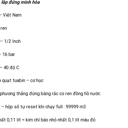
 lắp đứng minh hòa
 – Việt Nam
 ren
– 1/2 Inch
– 16 bar
 – 40 độ C
h quạt tuabin – cơ học
o phương thẳng đứng bằng rắc co ren đồng hồ nước
p – hộp số tự reset khi chạy full : 99999 m3
t 0,11 lít = kim chỉ báo nhỏ nhất 0,1 lít màu đỏ