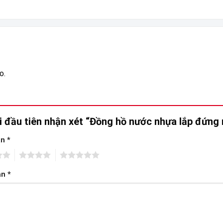
o.
i đầu tiên nhận xét “Đồng hồ nước nhựa lắp đứng
ạn
*
4
5
ạn
*