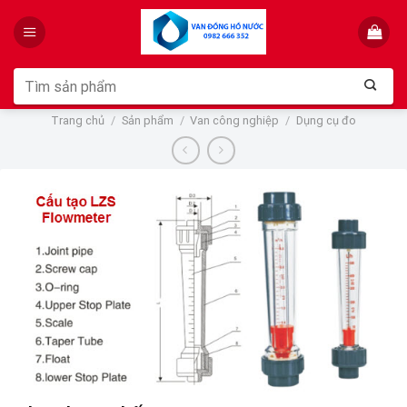
Skip
to
content
Tìm
kiếm:
Trang chủ
/
Sản phẩm
/
Van công nghiệp
/
Dụng cụ đo