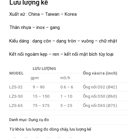
Lưu lượng kế
Xuất xứ : China – Taiwan – Korea
Thân nhựa – inox – gang
Kiểu dáng : dạng côn – dạng tròn – vuông – chữ nhật
Kết nối ngoàm kẹp – ren – kết nối mặt bích tùy loại
LƯU LƯỢNG
MODEL
Ống vào/ra (inch)
gpm
m3/h
LZS-32
9 – 90
0.6 – 6
Ống nối D32 (Ø42)
LZS-50
15 – 150
1 – 10
Ống nối D50 (Ø60)
LZS-65
75 – 375
5 – 25
Ống nối D65 (Ø73)
Danh mục:
Dụng cụ đo
Từ khóa:
lưu lượng đo dòng chảy
,
lưu lượng kế