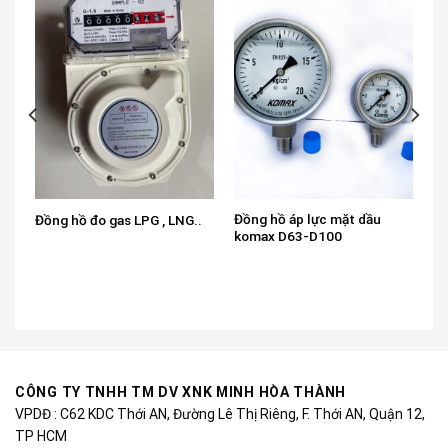
Đồng hồ áp lực mặt dầu
Đồng hồ đo gas LPG , LNG..
komax D63-D100
CÔNG TY TNHH TM DV XNK MINH HÒA THÀNH
VPDĐ : C62 KDC Thới AN, Đường Lê Thị Riêng, F. Thới AN, Quận 12,
TP HCM