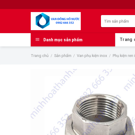
Skip
to
Tìm
content
kiếm:
Danh mục sản phẩm
Trang 
Trang chủ
/
Sản phẩm
/
Van phụ kiện inox
/
Phụ kiện ren 