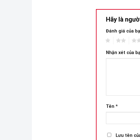
Hãy là ngườ
Đánh giá của b
1
2
3
Nhận xét của b
Tên
*
Lưu tên của