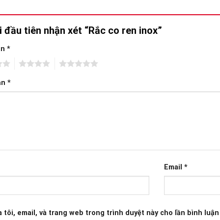
i đầu tiên nhận xét “Rắc co ren inox”
ạn
*
4
5
ạn
*
Email
*
 tôi, email, và trang web trong trình duyệt này cho lần bình luận 