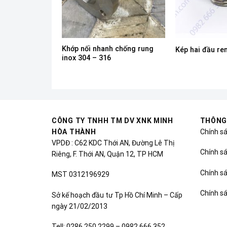
Khớp nối nhanh chống rung
ài inox 304
Kép hai đầu ren
inox 304 – 316
CÔNG TY TNHH TM DV XNK MINH
THÔNG
HÒA THÀNH
Chính s
VPDĐ : C62 KDC Thới AN, Đường Lê Thị
Chính sá
Riêng, F. Thới AN, Quận 12, TP HCM
Chính s
MST 0312196929
Chính s
Sở kế hoạch đầu tư Tp Hồ Chí Minh – Cấp
ngày 21/02/2013
Tell: 0286.250 2299 – 0982 666 352