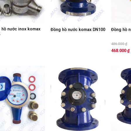
 hồ nước inox komax
Đồng hồ nước komax DN100
Đồng hồ 
5
486.000
₫
468.000
₫