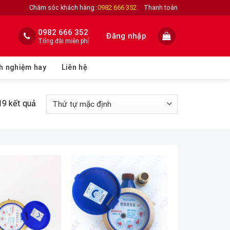
Chăm sóc khách hàng :
0982 666 352
Thanh toán
0982 666 352
Đăng nhập
Tổng đài miễn phí
h nghiệm hay
Liên hệ
19 kết quả