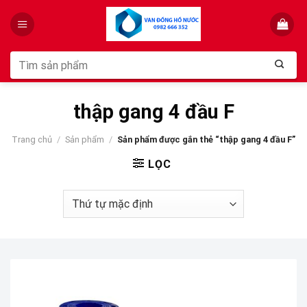
Skip
to
content
Tìm
kiếm:
thập gang 4 đầu F
Trang chủ
/
Sản phẩm
/
Sản phẩm được gắn thẻ “thập gang 4 đầu F”
LỌC